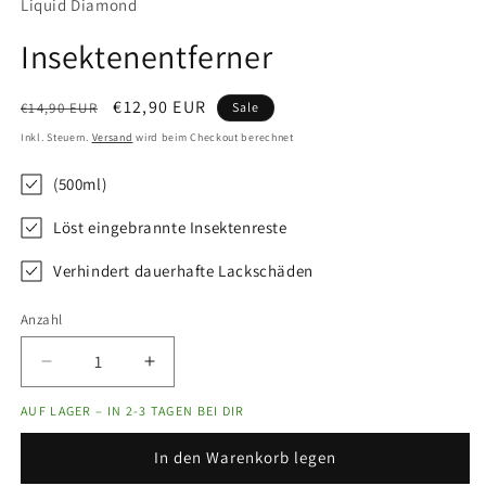
Liquid Diamond
Insektenentferner
Normaler
Verkaufspreis
€12,90 EUR
€14,90 EUR
Sale
Preis
Inkl. Steuern.
Versand
wird beim Checkout berechnet
(500ml)
Löst eingebrannte Insektenreste
Verhindert dauerhafte Lackschäden
Anzahl
Anzahl
Verringere
Erhöhe
die
die
AUF LAGER – IN 2-3 TAGEN BEI DIR
Menge
Menge
für
für
In den Warenkorb legen
Insektenentferner
Insektenentferner